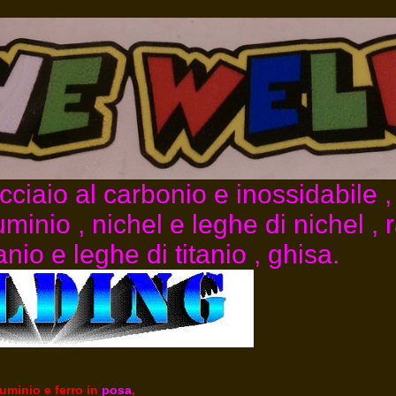
ciaio al carbonio e inossidabile ,
uminio , nichel e leghe di nichel ,
tanio e leghe di titanio , ghisa.
luminio e ferro in
posa
,