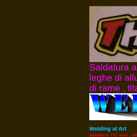
Saldatura ac
leghe di all
di rame , ti
Welding at Art
Saldature TIG inox , al