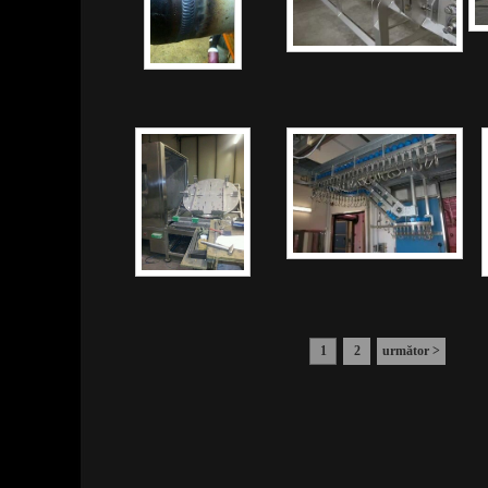
1
2
următor >